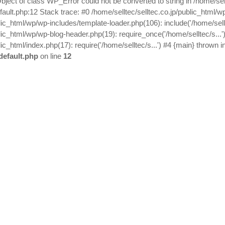
bject of class WP_Error could not be converted to string in /home/sel
fault.php:12 Stack trace: #0 /home/selltec/selltec.co.jp/public_html/w
lic_html/wp/wp-includes/template-loader.php(106): include('/home/sellt
blic_html/wp/wp-blog-header.php(19): require_once('/home/selltec/s...'
lic_html/index.php(17): require('/home/selltec/s...') #4 {main} thrown i
default.php
on line
12