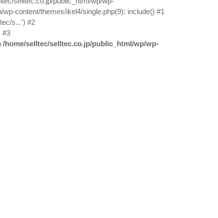
ltec/selltec.co.jp/public_html/wp/wp-
p/wp-content/themes/ikel4/single.php(9): include() #1
ec/s...') #2
) #3
n
/home/selltec/selltec.co.jp/public_html/wp/wp-