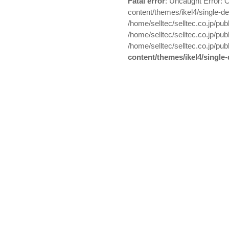
Fatal error
: Uncaught Error: O
content/themes/ikel4/single-de
/home/selltec/selltec.co.jp/pub
/home/selltec/selltec.co.jp/pu
/home/selltec/selltec.co.jp/pub
content/themes/ikel4/single-