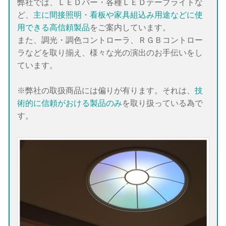
弊社では、ＬＥＤバー・各種ＬＥＤテープライトな
ど、
主に間接照明・看板や家具組込み用途などに使
用できる高信頼製品
をご案内しています。
また、調光・調色コントローラ、ＲＧＢコントロー
ラなどを取り揃え、様々な光の演出のお手伝いをし
ています。
※弊社の取扱商品には偏りが有ります。それは、
技
術的に信頼がおける製品のみ
を取り扱っている為で
す。