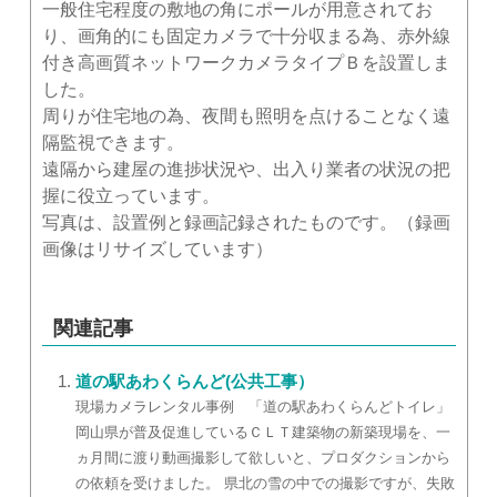
一般住宅程度の敷地の角にポールが用意されてお
り、画角的にも固定カメラで十分収まる為、赤外線
付き高画質ネットワークカメラタイプＢを設置しま
した。
周りが住宅地の為、夜間も照明を点けることなく遠
隔監視できます。
遠隔から建屋の進捗状況や、出入り業者の状況の把
握に役立っています。
写真は、設置例と録画記録されたものです。（録画
画像はリサイズしています）
関連記事
道の駅あわくらんど(公共工事）
現場カメラレンタル事例 「道の駅あわくらんどトイレ」
岡山県が普及促進しているＣＬＴ建築物の新築現場を、一
ヵ月間に渡り動画撮影して欲しいと、プロダクションから
の依頼を受けました。 県北の雪の中での撮影ですが、失敗