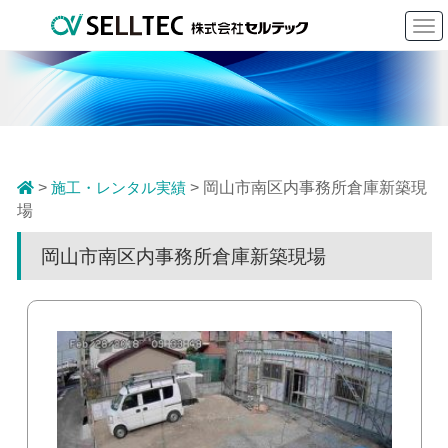
To
nav
>
施工・レンタル実績
> 岡山市南区内事務所倉庫新築現
場
岡山市南区内事務所倉庫新築現場