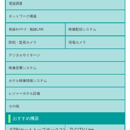
電波調査
ネットワーク構築
有線ﾈｯﾄﾜｰｸ・無線LAN
映像配信システム
防犯・監視カメラ
現場カメラ
デジタルサイネージ
映像音響システム
ホテル映像情報システム
レジャーホテル設備
その他
おすすめ機器
STB(セットトップボックス)
TLC(TV Line