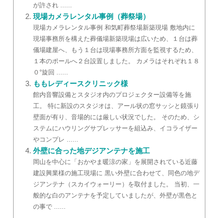
が許され ......
現場カメラレンタル事例（葬祭場）
現場カメラレンタル事例 和気町葬祭場新築現場 敷地内に
現場事務所を構えた葬儀場新築現場は広いため、１台は葬
儀場建屋へ、もう１台は現場事務所方面を監視するため、
１本のポールへ２台設置しました。 カメラはそれぞれ１８
０°旋回 ......
ももレディースクリニック様
館内音響設備とスタジオ内のプロジェクター設備等を施
工。 特に新設のスタジオは、アール状の窓サッシと鏡張り
壁面が有り、音場的には厳しい状況でした。 そのため、シ
ステムにハウリングサプレッサーを組込み、イコライザー
やコンプレ ......
外壁に合った地デジアンテナを施工
岡山を中心に「おかやま暖涼の家」を展開されている近藤
建設興業様の施工現場に 黒い外壁に合わせて、同色の地デ
ジアンテナ（スカイウォーリー）を取付ました。 当初、一
般的な白のアンテナを予定していましたが、外壁が黒色と
の事で ......