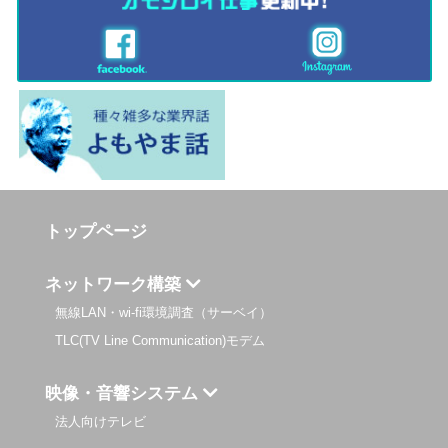
トップページ
ネットワーク構築
無線LAN・wi-fi環境調査（サーベイ）
TLC(TV Line Communication)モデム
映像・音響システム
法人向けテレビ