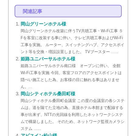
関連記事
岡山グリーンホテル様
岡山グリーンホテル改築に伴うTV共聴工事・Wi-Fi工事 ５
Fを客室に改装する事に伴い、テレビ共聴工事およびWi-Fi
工事を実施。 ルーター、スイッチングハブ、アクセスポイ
ント等を交換・増設設置しました。 TVブースター ......
姫路ユニバーサルホテル様
姫路ユニバーサルホテル南口様 オープンに伴い、 全館
Wi-Fi工事を実施 今回、客室フロアのアクセスポイントは
隠ぺい施工とした為、お客様の目に触れる事はありませ
ん。...
岡山シティホテル桑田町様
岡山シティホテル桑田町会議室 この度の会議室の各システ
ムは、道を隔てた立地の為、直接ホテル本館まで配線する
事が出来ず、NTTの光回線を利用したネットワークシステ
ムで構築しました。 そのため、ネットワーク監視カメラシ
ステム ......
アビスイン松山様