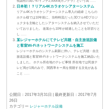
視認性の高い47インチ2,000cd(カンデラ）という高 ......
日本初！？リアル4Kカラオケシアターシステム
リアル4Kカラオケシアターシステム導入の経緯 こちらの
ホテル様では10年前に、当時時流だった3DフルHDプロジ
ェクタを主軸としたシアターシステムを納入させていただ
いておりました。 改装から10年が経過したことを区切りと
し ......
某レジャーホテルにてテレビ共聴・自主放送設備
と客室Wi-Fiネットワークシステムを施工
レジャーホテルのシステム刷新に伴い、テレビ共聴・自主
放送設備と客室Wi-Fiネットワークシステムを施工納品いた
しました。 ホテル所在地のテレビ事情 所在地では民放テ
レビ局が1局のみで、関西準キー局を視聴する文化がある
こと ......
公開日：2017年3月31日 | 最終更新日：2017年7月
26日
カテゴリー
レジャーホテル設備