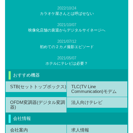
2022/10/24
カラオケ屋さんとは呼ばせない
2021/10/07
映像化店舗の衰退からデジタルサイネージへ
2021/07/12
初めての２カメ撮影エピソード
2021/05/07
ホテルにテレビは必要？
おすすめ機器
STB(セットトップボックス)
TLC(TV Line
Communication)モデム
OFDM変調器(デジタル変調
法人向けテレビ
器)
会社情報
会社案内
求人情報