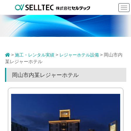
To
nav
>
施工・レンタル実績
>
レジャーホテル設備
> 岡山市内
某レジャーホテル
岡山市内某レジャーホテル